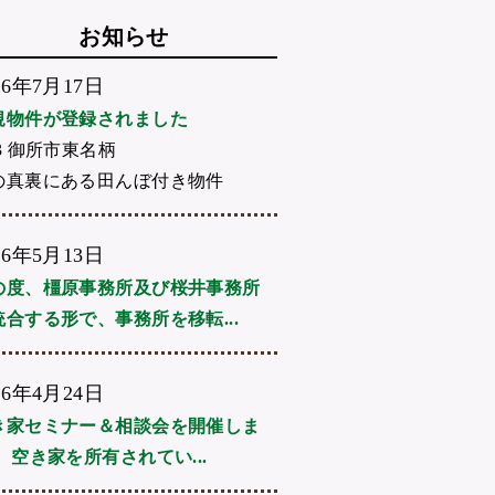
お知らせ
26年7月17日
規物件が登録されました
3 御所市東名柄
の真裏にある田んぼ付き物件
26年5月13日
の度、橿原事務所及び桜井事務所
統合する形で、事務所を移転...
26年4月24日
き家セミナー＆相談会を開催しま
 空き家を所有されてい...