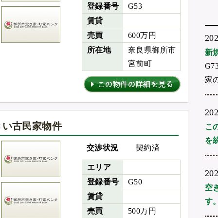
登録番号
G53
賃貸
売買
600万円
20
所在地
奈良県御所市
新
宮前町
G7
家
20
きい古民家物件
こ
を
交渉状況
契約済
エリア
20
登録番号
G50
空
賃貸
す。
売買
500万円