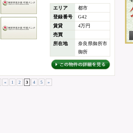
エリア
都市
登録番号
G42
賃貸
4万円
売買
所在地
奈良県御所市
御所
«
1
2
3
4
5
»