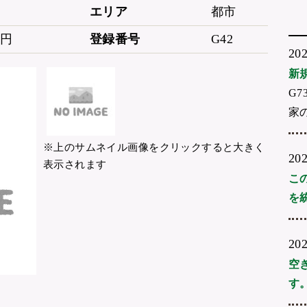
エリア
都市
万円
登録番号
G42
20
新
G7
家
※上のサムネイル画像をクリックすると大きく
20
表示されます
こ
を
20
空
す。