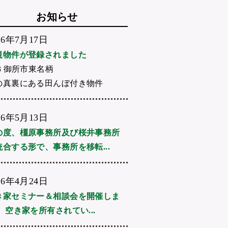
お知らせ
26年7月17日
規物件が登録されました
3 御所市東名柄
の真裏にある田んぼ付き物件
26年5月13日
の度、橿原事務所及び桜井事務所
統合する形で、事務所を移転...
26年4月24日
き家セミナー＆相談会を開催しま
 空き家を所有されてい...