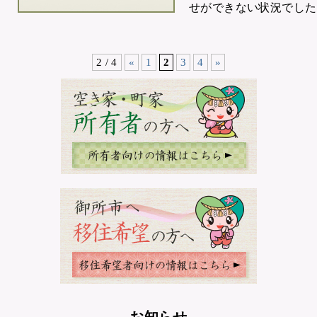
せができない状況でした。
2 / 4
«
1
2
3
4
»