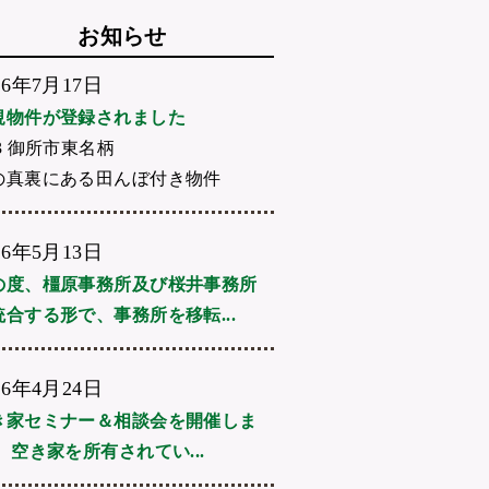
お知らせ
26年7月17日
規物件が登録されました
3 御所市東名柄
の真裏にある田んぼ付き物件
26年5月13日
の度、橿原事務所及び桜井事務所
統合する形で、事務所を移転...
26年4月24日
き家セミナー＆相談会を開催しま
 空き家を所有されてい...