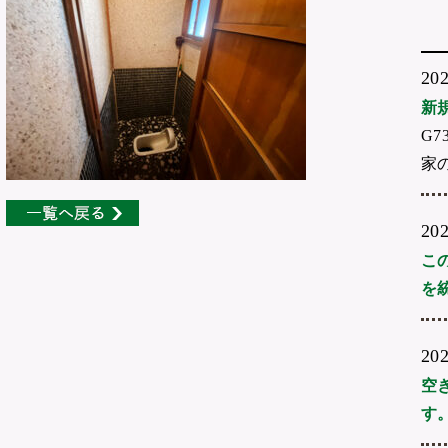
20
新
G7
家
20
こ
を
20
空
す。